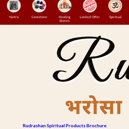
Yantra
Gemstone
Healing
Limited Offer
Spiritual
Stones
Rudrashan Spiritual Products Brochure