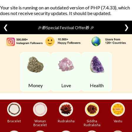
Your site is running on an outdated version of PHP (7.4.33), which
does not receive security updates. It should be updated.
❮
❯
🎉🎁Special Festival Offer🎁 🎉
Skip
to
content
Money
Love
Health
Bracelet
Woman
Rudraksha
Siddha
Vastu
Bracelet
Rudraksha