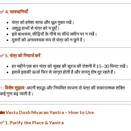
✅
4.
सावधानियाँ
यंत्र
को
हमेशा
साफ
और
धूल
मुक्त
रखें।
अशुद्ध
हाथों
से
यंत्र
को
न
छुएँ।
इसे
बाथरूम
,
सीढ़ियों
के
नीचे
या
सीधे
जमीन
पर
न
रखें।
दूसरों
को
अनावश्यक
रूप
से
यंत्र
को
न
छूने
दें।
✅
5.
यंत्र
को
रिचार्ज
करें
हर
महीने
एक
बार
यंत्र
को
सुबह
की
सूरज
की
रोशनी
में
15–30
मिनट
रखें।
इससे
इसकी
ऊर्जा
फिर
से
जागृत
होती
है
और
वास्तु
दोष
दूर
रहते
हैं।
✨
विशेष
सुझाव
:
अपनी
श्रद्धा
और
नियमित
साधना
से
यंत्र
की
सकारात्मक
शक्ति
कई
गुना
बढ़
जाती
है।
🏡
Vastu Dosh Nivaran Yantra – How to Use
✅
1. Purify the Place & Yantra