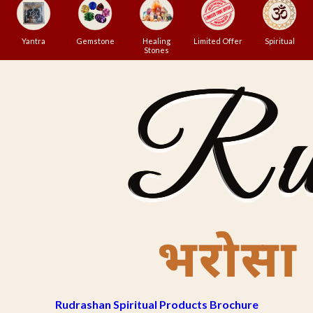
Yantra
Gemstone
Healing
Limited Offer
Spiritual
Stones
Rudrashan Spiritual Products Brochure