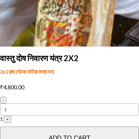
वास्तु दोष निवारण यंत्र 2X2
2x2 इंच (गोल्ड प्लेटेड ताम्र पर)
₹
4,800.00
-
1
+
ADD TO CART