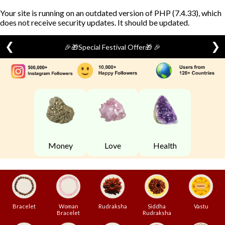
Your site is running on an outdated version of PHP (7.4.33), which
does not receive security updates. It should be updated.
❮
❯
🎉🎁Special Festival Offer🎁 🎉
Skip
to
content
Money
Love
Health
Bracelet
Woman
Rudraksha
Siddha
Vastu
Bracelet
Rudraksha