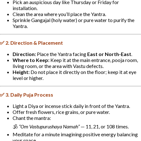
Pick an auspicious day like Thursday or Friday for
installation.
Clean the area where you’ll place the Yantra.
Sprinkle Gangajal (holy water) or pure water to purify the
Yantra.
✅
2. Direction & Placement
Direction:
Place the Yantra facing
East or North-East
.
Where to Keep:
Keep it at the main entrance, pooja room,
living room, or the area with Vastu defects.
Height:
Do not place it directly on the floor; keep it at eye
level or higher.
✅
3. Daily Puja Process
Light a Diya or incense stick daily in front of the Yantra.
Offer fresh flowers, rice grains, or pure water.
Chant the mantra:
🕉️
“Om Vastupurushaya Namah”
— 11, 21, or 108 times.
Meditate for a minute imagining positive energy balancing
your space.