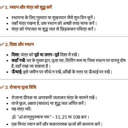
✅
1.
स्थान
और
यंत्र
को
शुद्ध
करें
स्थापना
के
लिए
गुरुवार
या
शुक्रवार
जैसे
शुभ
दिन
चुनें।
जहाँ
यंत्र
रखना
है
,
उस
स्थान
को
अच्छी
तरह
साफ
करें।
यंत्र
को
गंगाजल
या
शुद्ध
जल
से
छिड़ककर
पवित्र
करें।
✅
2.
दिशा
और
स्थान
दिशा
:
यंत्र
को
पूर्व
या
उत्तर
–
पूर्व
दिशा
में
रखें।
कहाँ
रखें
:
घर
के
मुख्य
द्वार
,
पूजा
घर
,
लिविंग
रूम
या
जिस
स्थान
पर
वास्तु
दोष
है
,
वहाँ
रखा
जा
सकता
है।
ऊँचाई
:
इसे
जमीन
पर
सीधे
न
रखें
,
आँखों
के
स्तर
या
ऊँचाई
पर
रखें।
✅
3.
रोजाना
पूजा
विधि
रोजाना
दीपक
या
अगरबत्ती
जलाकर
यंत्र
के
सामने
रखें।
ताजे
फूल
,
अक्षत
(
चावल
)
या
शुद्ध
जल
अर्पित
करें।
यह
मंत्र
जपें
:
🕉️
“
ॐ
वास्तुपुरुषाय
नमः
”
– 11, 21
या
108
बार।
एक
मिनट
ध्यान
करें
और
सकारात्मक
ऊर्जा
की
कल्पना
करें।